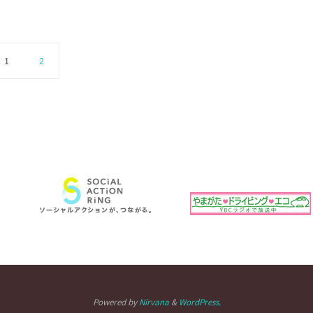
1
2
Powered by
Nirvana
&
WordPress.