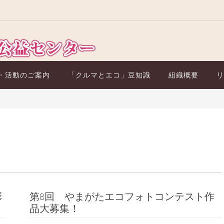
・活動のご案内
「クルマとエコ」豆知識
組織概要
リ
彰
第8回 やまがたエコフォトコンテスト作
品大募集！