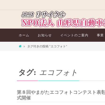
コ
ン
テ
ン
ツ
コ
ホーム
お知らせ
イベントのご案内
事業
へ
ン
ス
テ
ホ
タグ付きの投稿 "エコフォト"
キ
ン
ー
ツ
ッ
ム
へ
プ
ス
タグ:
エコフォト
キ
ッ
プ
第８回やまがたエコフォトコンテスト表
式開催