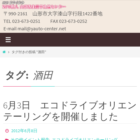
コ
ン
〒990-2161 山形市大字漆山字行段1422番地
テ
TEL 023-673-0251 FAX 023-673-0252
ン
E-mail mail@yauto-center.net
ツ
へ
ス
ホ
タグ付きの投稿 "酒田"
キ
ー
ッ
ム
プ
タグ:
酒田
6月3日 エコドライブオリエン
テーリングを開催しました
2012年6月8日
,
その他イベント報告
エコドライブオリエンテーリング