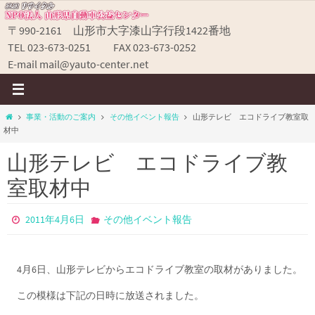
コ
ン
〒990-2161 山形市大字漆山字行段1422番地
テ
TEL 023-673-0251 FAX 023-673-0252
ン
E-mail mail@yauto-center.net
ツ
へ
ス
ホ
事業・活動のご案内
その他イベント報告
山形テレビ エコドライブ教室取
キ
ー
材中
ッ
ム
山形テレビ エコドライブ教
プ
室取材中
2011年4月6日
その他イベント報告
4月6日、山形テレビからエコドライブ教室の取材がありました。
この模様は下記の日時に放送されました。