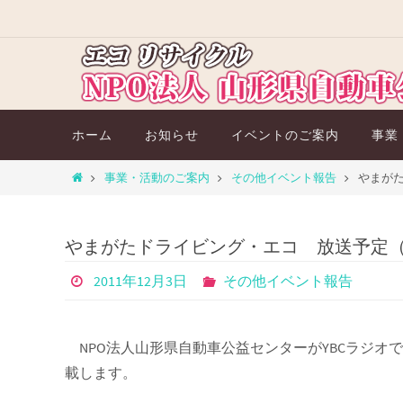
コ
ン
テ
ン
ツ
コ
ホーム
お知らせ
イベントのご案内
事業
へ
ン
ス
テ
ホ
事業・活動のご案内
その他イベント報告
やまがた
キ
ン
ー
ツ
ッ
ム
へ
プ
やまがたドライビング・エコ 放送予定（平
ス
キ
2011年12月3日
その他イベント報告
ッ
プ
NPO法人山形県自動車公益センターがYBCラジオ
載します。