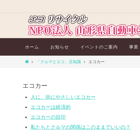
コ
ン
テ
ン
ツ
コ
ホーム
お知らせ
イベントのご案内
事業
へ
ン
ス
テ
ホ
「クルマとエコ」豆知識
エコカー
キ
ン
ー
ツ
ッ
ム
へ
プ
エコカー
ス
キ
人に、街にやさしいエコカー
ッ
エコカーは経済的
プ
エコカーの目印
私たちとクルマの関係はこのままでいいの？