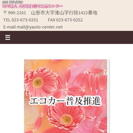
コ
ン
〒990-2161 山形市大字漆山字行段1422番地
テ
TEL 023-673-0251 FAX 023-673-0252
ン
E-mail mail@yauto-center.net
ツ
へ
ス
キ
ッ
プ